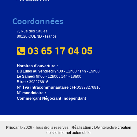
Coordonnées
7, Rue des Saules
80120 QUEND - France
03 65 17 04 05
Horaires d'ouverture :
Du Lundi au Vendredi
9h00 - 12h00 / 14h - 19h00
Le Samedi
9h00 - 12h00 / 14h - 18h00
Siret :
398276816
N° Tva intracommunautaire :
FR0S398276816
N° mandataire :
Commerçant Négociant indépendant
Priscar
© 2026 · Tous droits réservés ·
Réalisation :
DGinteractive
création
de site internet automobile